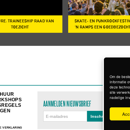
RE: TRAINEESHIP RAAD VAN
SKATE- EN PUNKROCKFESTI
TOEZICHT
‘N RAMPS EEN GOEDBEZOCH
Om de beste
informatie o
deze techno
site verwerk
RHUUR
nadelige in
RKSHOPS
AANMELDEN NIEUWSBRIEF
SREGELS
GEN
Acc
E VERKLARING