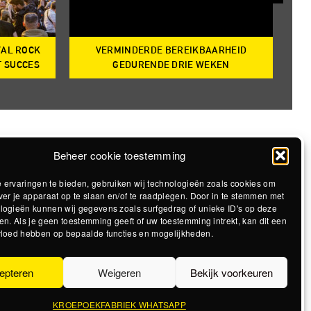
VAL ROCK
VERMINDERDE BEREIKBAARHEID
T
T SUCCES
GEDURENDE DRIE WEKEN
Beheer cookie toestemming
 ervaringen te bieden, gebruiken wij technologieën zoals cookies om
ver je apparaat op te slaan en/of te raadplegen. Door in te stemmen met
logieën kunnen wij gegevens zoals surfgedrag of unieke ID's op deze
en. Als je geen toestemming geeft of uw toestemming intrekt, kan dit een
vloed hebben op bepaalde functies en mogelijkheden.
epteren
Weigeren
Bekijk voorkeuren
KROEPOEKFABRIEK WHATSAPP