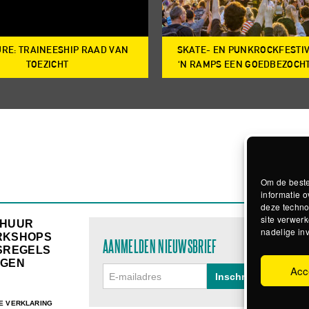
RE: TRAINEESHIP RAAD VAN
SKATE- EN PUNKROCKFESTI
TOEZICHT
‘N RAMPS EEN GOEDBEZOCH
Om de beste
informatie o
deze techno
site verwerk
RHUUR
nadelige in
RKSHOPS
AANMELDEN NIEUWSBRIEF
SREGELS
GEN
Acc
E VERKLARING