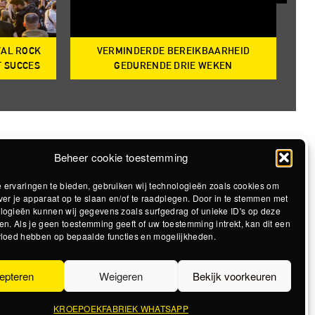
VAL ROCK
VERMINDERDE BEREIKBAARHEID
T
T SUCCES
GEDURENDE DRIE WEKEN
Beheer cookie toestemming
 ervaringen te bieden, gebruiken wij technologieën zoals cookies om
ver je apparaat op te slaan en/of te raadplegen. Door in te stemmen met
logieën kunnen wij gegevens zoals surfgedrag of unieke ID's op deze
en. Als je geen toestemming geeft of uw toestemming intrekt, kan dit een
vloed hebben op bepaalde functies en mogelijkheden.
epteren
Weigeren
Bekijk voorkeuren
KROEPOEKFABRIEK WHATSAPP