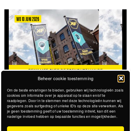
WO 10 JUNI 2026
DENK MEE OVER DE TOEKOMST VAN DE
KROEPOEKFABRIEK
Beheer cookie toestemming
Om de beste ervaringen te bieden, gebruiken wij technologieën zoals
cookies om informatie over je apparaat op te slaan en/of te
raadplegen. Door in te stemmen met deze technologieën kunnen wij
gegevens zoals surfgedrag of unieke ID's op deze site verwerken. Als
je geen toestemming geeft of uw toestemming intrekt, kan dit een
nadelige invloed hebben op bepaalde functies en mogelijkheden.