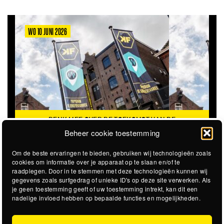
WO 10 JUNI 2026
DENK MEE OVER DE TOEKOMST VAN DE
KROEPOEKFABRIEK
Beheer cookie toestemming
Om de beste ervaringen te bieden, gebruiken wij technologieën zoals
cookies om informatie over je apparaat op te slaan en/of te
raadplegen. Door in te stemmen met deze technologieën kunnen wij
gegevens zoals surfgedrag of unieke ID's op deze site verwerken. Als
je geen toestemming geeft of uw toestemming intrekt, kan dit een
nadelige invloed hebben op bepaalde functies en mogelijkheden.