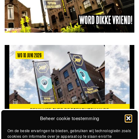
WO 10 JUNI 2026
DENK MEE OVER DE TOEKOMST VAN DE
KROEPOEKFABRIEK
Beheer cookie toestemming
Om de beste ervaringen te bieden, gebruiken wij technologieën zoals
cookies om informatie over je apparaat op te slaan en/of te