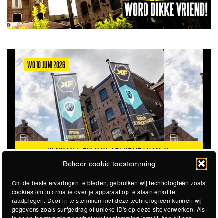
WO 10 JUNI 2026
DENK MEE OVER DE TOEKOMST VAN DE
KROEPOEKFABRIEK
Beheer cookie toestemming
Om de beste ervaringen te bieden, gebruiken wij technologieën zoals
cookies om informatie over je apparaat op te slaan en/of te
raadplegen. Door in te stemmen met deze technologieën kunnen wij
gegevens zoals surfgedrag of unieke ID's op deze site verwerken. Als
je geen toestemming geeft of uw toestemming intrekt, kan dit een