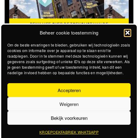
DENK MEE OVER DE TOEKOMST VAN DE
KROEPOEKFABRIEK
Beheer cookie toestemming
Om de beste ervaringen te bieden, gebruiken wij technologieën zoals
cookies om informatie over je apparaat op te slaan en/of te
raadplegen. Door in te stemmen met deze technologieën kunnen wij
gegevens zoals surfgedrag of unieke ID's op deze site verwerken. Als
je geen toestemming geeft of uw toestemming intrekt, kan dit een
nadelige invloed hebben op bepaalde functies en mogelijkheden.
Accepteren
Weigeren
Bekijk voorkeuren
KROEPOEKFABRIEK WHATSAPP