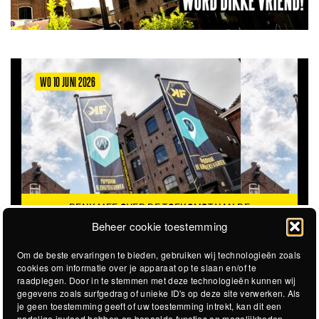
WO 10 JUNI 2026
DENK MEE OVER DE TOEKOMST VAN DE
KROEPOEKFABRIEK
Beheer cookie toestemming
Om de beste ervaringen te bieden, gebruiken wij technologieën zoals
cookies om informatie over je apparaat op te slaan en/of te
raadplegen. Door in te stemmen met deze technologieën kunnen wij
gegevens zoals surfgedrag of unieke ID's op deze site verwerken. Als
je geen toestemming geeft of uw toestemming intrekt, kan dit een
nadelige invloed hebben op bepaalde functies en mogelijkheden.