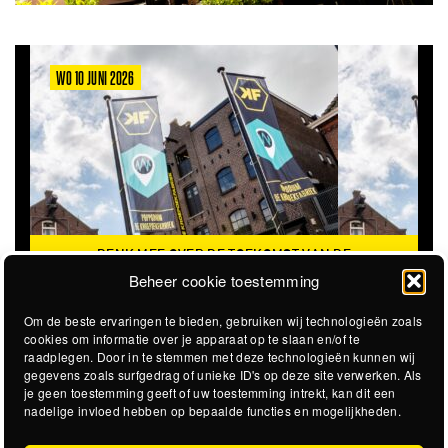
WO 10 JUNI 2026
DENK MEE OVER DE TOEKOMST VAN DE
KROEPOEKFABRIEK
Beheer cookie toestemming
Om de beste ervaringen te bieden, gebruiken wij technologieën zoals
cookies om informatie over je apparaat op te slaan en/of te
raadplegen. Door in te stemmen met deze technologieën kunnen wij
gegevens zoals surfgedrag of unieke ID's op deze site verwerken. Als
je geen toestemming geeft of uw toestemming intrekt, kan dit een
nadelige invloed hebben op bepaalde functies en mogelijkheden.