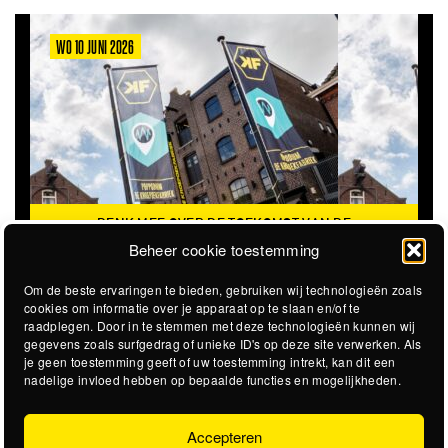
WO 10 JUNI 2026
DENK MEE OVER DE TOEKOMST VAN DE
KROEPOEKFABRIEK
Beheer cookie toestemming
Om de beste ervaringen te bieden, gebruiken wij technologieën zoals
cookies om informatie over je apparaat op te slaan en/of te
raadplegen. Door in te stemmen met deze technologieën kunnen wij
gegevens zoals surfgedrag of unieke ID's op deze site verwerken. Als
je geen toestemming geeft of uw toestemming intrekt, kan dit een
nadelige invloed hebben op bepaalde functies en mogelijkheden.
Accepteren