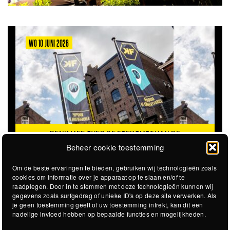
WO 10 JUNI 2026
DENK MEE OVER DE TOEKOMST VAN DE
KROEPOEKFABRIEK
Beheer cookie toestemming
Om de beste ervaringen te bieden, gebruiken wij technologieën zoals
cookies om informatie over je apparaat op te slaan en/of te
raadplegen. Door in te stemmen met deze technologieën kunnen wij
gegevens zoals surfgedrag of unieke ID's op deze site verwerken. Als
je geen toestemming geeft of uw toestemming intrekt, kan dit een
nadelige invloed hebben op bepaalde functies en mogelijkheden.