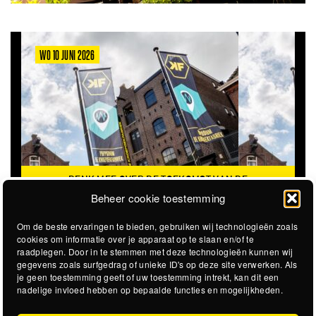
WO 10 JUNI 2026
DENK MEE OVER DE TOEKOMST VAN DE
KROEPOEKFABRIEK
Beheer cookie toestemming
Om de beste ervaringen te bieden, gebruiken wij technologieën zoals
cookies om informatie over je apparaat op te slaan en/of te
raadplegen. Door in te stemmen met deze technologieën kunnen wij
gegevens zoals surfgedrag of unieke ID's op deze site verwerken. Als
je geen toestemming geeft of uw toestemming intrekt, kan dit een
nadelige invloed hebben op bepaalde functies en mogelijkheden.