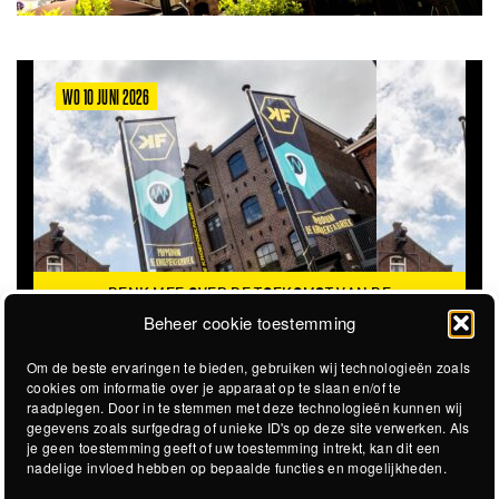
WO 10 JUNI 2026
DENK MEE OVER DE TOEKOMST VAN DE
KROEPOEKFABRIEK
Beheer cookie toestemming
Om de beste ervaringen te bieden, gebruiken wij technologieën zoals
cookies om informatie over je apparaat op te slaan en/of te
raadplegen. Door in te stemmen met deze technologieën kunnen wij
gegevens zoals surfgedrag of unieke ID's op deze site verwerken. Als
je geen toestemming geeft of uw toestemming intrekt, kan dit een
nadelige invloed hebben op bepaalde functies en mogelijkheden.