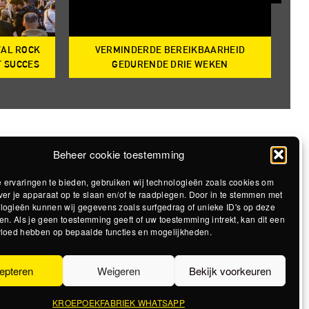
VAL ROCK
VERMINDERDE BEREIKBAARHEID
T
T SUCCES
GEDURENDE DRIE WEKEN
Beheer cookie toestemming
 ervaringen te bieden, gebruiken wij technologieën zoals cookies om
ver je apparaat op te slaan en/of te raadplegen. Door in te stemmen met
logieën kunnen wij gegevens zoals surfgedrag of unieke ID's op deze
en. Als je geen toestemming geeft of uw toestemming intrekt, kan dit een
vloed hebben op bepaalde functies en mogelijkheden.
epteren
Weigeren
Bekijk voorkeuren
KROEPOEKFABRIEK WHATSAPP