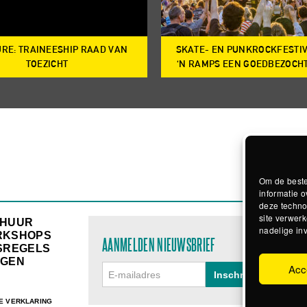
RE: TRAINEESHIP RAAD VAN
SKATE- EN PUNKROCKFESTI
TOEZICHT
‘N RAMPS EEN GOEDBEZOCH
Om de beste
informatie o
deze techno
site verwerk
RHUUR
nadelige in
RKSHOPS
AANMELDEN NIEUWSBRIEF
SREGELS
GEN
Acc
E VERKLARING