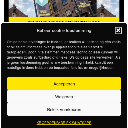
DENK MEE OVER DE TOEKOMST VAN DE
KROEPOEKFABRIEK
Beheer cookie toestemming
Om de beste ervaringen te bieden, gebruiken wij technologieën zoals
cookies om informatie over je apparaat op te slaan en/of te
raadplegen. Door in te stemmen met deze technologieën kunnen wij
gegevens zoals surfgedrag of unieke ID's op deze site verwerken. Als
je geen toestemming geeft of uw toestemming intrekt, kan dit een
nadelige invloed hebben op bepaalde functies en mogelijkheden.
Accepteren
Weigeren
Bekijk voorkeuren
KROEPOEKFABRIEK WHATSAPP