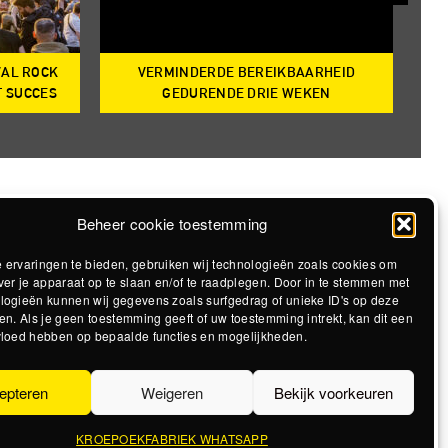
VAL ROCK
VERMINDERDE BEREIKBAARHEID
T
T SUCCES
GEDURENDE DRIE WEKEN
Beheer cookie toestemming
 ervaringen te bieden, gebruiken wij technologieën zoals cookies om
ver je apparaat op te slaan en/of te raadplegen. Door in te stemmen met
logieën kunnen wij gegevens zoals surfgedrag of unieke ID's op deze
en. Als je geen toestemming geeft of uw toestemming intrekt, kan dit een
vloed hebben op bepaalde functies en mogelijkheden.
epteren
Weigeren
Bekijk voorkeuren
KROEPOEKFABRIEK WHATSAPP