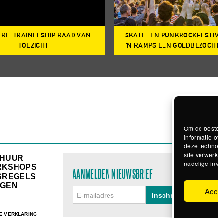
RE: TRAINEESHIP RAAD VAN
SKATE- EN PUNKROCKFESTI
TOEZICHT
‘N RAMPS EEN GOEDBEZOCH
Om de beste
informatie o
deze techno
site verwerk
RHUUR
nadelige in
RKSHOPS
AANMELDEN NIEUWSBRIEF
SREGELS
GEN
Acc
E VERKLARING