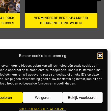
VAL ROCK
VERMINDERDE BEREIKBAARHEID
T
T SUCCES
GEDURENDE DRIE WEKEN
Beheer cookie toestemming
 ervaringen te bieden, gebruiken wij technologieën zoals cookies om
ver je apparaat op te slaan en/of te raadplegen. Door in te stemmen met
logieën kunnen wij gegevens zoals surfgedrag of unieke ID's op deze
en. Als je geen toestemming geeft of uw toestemming intrekt, kan dit een
vloed hebben op bepaalde functies en mogelijkheden.
epteren
Weigeren
Bekijk voorkeuren
KROEPOEKFABRIEK WHATSAPP