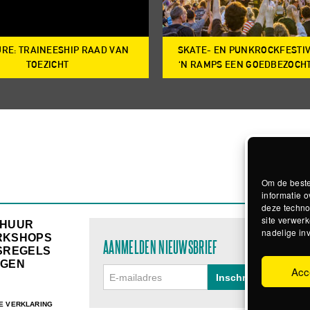
RE: TRAINEESHIP RAAD VAN
SKATE- EN PUNKROCKFESTI
TOEZICHT
‘N RAMPS EEN GOEDBEZOCH
Om de beste
informatie o
deze techno
site verwerk
RHUUR
nadelige in
RKSHOPS
AANMELDEN NIEUWSBRIEF
SREGELS
GEN
Acc
E VERKLARING