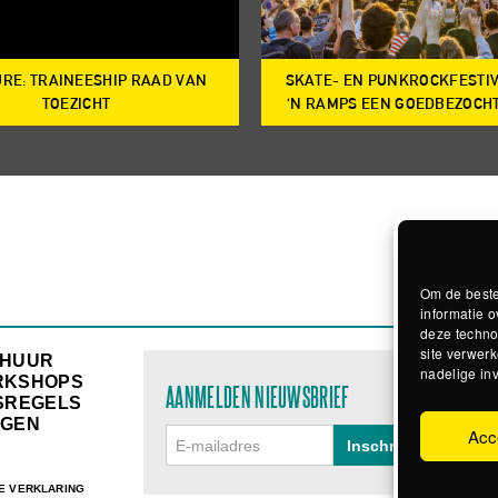
RE: TRAINEESHIP RAAD VAN
SKATE- EN PUNKROCKFESTI
TOEZICHT
‘N RAMPS EEN GOEDBEZOCH
Om de beste
informatie o
deze techno
site verwerk
RHUUR
nadelige in
RKSHOPS
AANMELDEN NIEUWSBRIEF
SREGELS
GEN
Acc
E VERKLARING