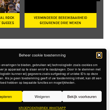
VAL ROCK
VERMINDERDE BEREIKBAARHEID
T
T SUCCES
GEDURENDE DRIE WEKEN
Beheer cookie toestemming
 ervaringen te bieden, gebruiken wij technologieën zoals cookies om
ver je apparaat op te slaan en/of te raadplegen. Door in te stemmen met
logieën kunnen wij gegevens zoals surfgedrag of unieke ID's op deze
en. Als je geen toestemming geeft of uw toestemming intrekt, kan dit een
vloed hebben op bepaalde functies en mogelijkheden.
epteren
Weigeren
Bekijk voorkeuren
KROEPOEKFABRIEK WHATSAPP