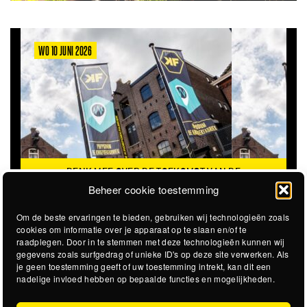
WO 10 JUNI 2026
DENK MEE OVER DE TOEKOMST VAN DE
KROEPOEKFABRIEK
Beheer cookie toestemming
Om de beste ervaringen te bieden, gebruiken wij technologieën zoals
cookies om informatie over je apparaat op te slaan en/of te
raadplegen. Door in te stemmen met deze technologieën kunnen wij
gegevens zoals surfgedrag of unieke ID's op deze site verwerken. Als
je geen toestemming geeft of uw toestemming intrekt, kan dit een
nadelige invloed hebben op bepaalde functies en mogelijkheden.