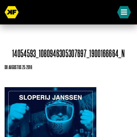
14054593_1080946305307697_1900166664_N
DO AUGUSTUS 25 2016