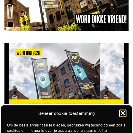
WO 10 JUNI 2026
DENK MEE OVER DE TOEKOMST VAN DE
KROEPOEKFABRIEK
Beheer cookie toestemming
Om de beste ervaringen te bieden, gebruiken wij technologieën zoals
cookies om informatie over je apparaat op te slaan en/of te