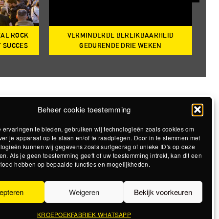
VAL ROCK
VERMINDERDE BEREIKBAARHEID
T
T SUCCES
GEDURENDE DRIE WEKEN
Beheer cookie toestemming
 ervaringen te bieden, gebruiken wij technologieën zoals cookies om
ver je apparaat op te slaan en/of te raadplegen. Door in te stemmen met
logieën kunnen wij gegevens zoals surfgedrag of unieke ID's op deze
en. Als je geen toestemming geeft of uw toestemming intrekt, kan dit een
vloed hebben op bepaalde functies en mogelijkheden.
epteren
Weigeren
Bekijk voorkeuren
KROEPOEKFABRIEK WHATSAPP