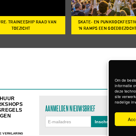
RE: TRAINEESHIP RAAD VAN
SKATE- EN PUNKROCKFESTI
TOEZICHT
‘N RAMPS EEN GOEDBEZOCH
Om de beste
informatie o
deze techno
site verwerk
RHUUR
nadelige in
RKSHOPS
AANMELDEN NIEUWSBRIEF
SREGELS
GEN
Acc
E VERKLARING