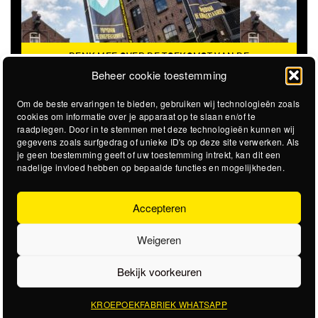
DENK MEE OVER DE TOEKOMST VAN DE
KROEPOEKFABRIEK
Beheer cookie toestemming
Om de beste ervaringen te bieden, gebruiken wij technologieën zoals
cookies om informatie over je apparaat op te slaan en/of te
raadplegen. Door in te stemmen met deze technologieën kunnen wij
gegevens zoals surfgedrag of unieke ID's op deze site verwerken. Als
je geen toestemming geeft of uw toestemming intrekt, kan dit een
nadelige invloed hebben op bepaalde functies en mogelijkheden.
Accepteren
Weigeren
Bekijk voorkeuren
KROEPOEKFABRIEK WHATSAPP