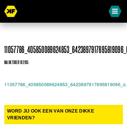
11057786_405850089624853_6423897917695819096_
MA OKTOBER 19 2015
11057786_405850089624853_6423897917695819096_o.
WORD JIJ OOK EEN VAN ONZE DIKKE
VRIENDEN?