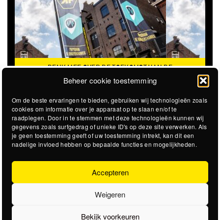
DENK MEE OVER DE TOEKOMST VAN DE
KROEPOEKFABRIEK
Beheer cookie toestemming
Om de beste ervaringen te bieden, gebruiken wij technologieën zoals
cookies om informatie over je apparaat op te slaan en/of te
raadplegen. Door in te stemmen met deze technologieën kunnen wij
gegevens zoals surfgedrag of unieke ID's op deze site verwerken. Als
je geen toestemming geeft of uw toestemming intrekt, kan dit een
nadelige invloed hebben op bepaalde functies en mogelijkheden.
Accepteren
Weigeren
Bekijk voorkeuren