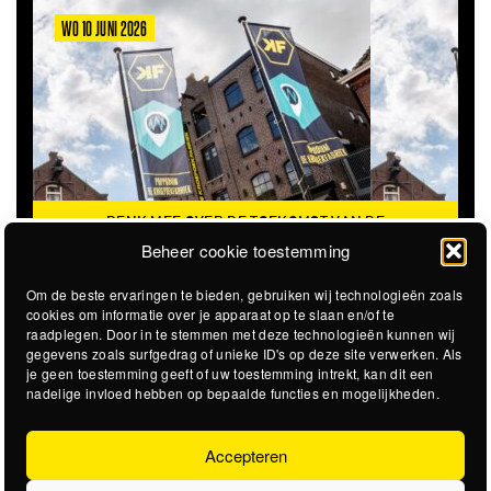
WO 10 JUNI 2026
DENK MEE OVER DE TOEKOMST VAN DE
KROEPOEKFABRIEK
Beheer cookie toestemming
Om de beste ervaringen te bieden, gebruiken wij technologieën zoals
cookies om informatie over je apparaat op te slaan en/of te
raadplegen. Door in te stemmen met deze technologieën kunnen wij
gegevens zoals surfgedrag of unieke ID's op deze site verwerken. Als
je geen toestemming geeft of uw toestemming intrekt, kan dit een
nadelige invloed hebben op bepaalde functies en mogelijkheden.
Accepteren