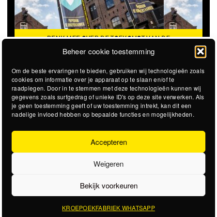
DENK MEE OVER DE TOEKOMST VAN DE
KROEPOEKFABRIEK
Beheer cookie toestemming
Om de beste ervaringen te bieden, gebruiken wij technologieën zoals
cookies om informatie over je apparaat op te slaan en/of te
raadplegen. Door in te stemmen met deze technologieën kunnen wij
gegevens zoals surfgedrag of unieke ID's op deze site verwerken. Als
je geen toestemming geeft of uw toestemming intrekt, kan dit een
nadelige invloed hebben op bepaalde functies en mogelijkheden.
Accepteren
Weigeren
Bekijk voorkeuren
KROEPOEKFABRIEK WHATSAPP