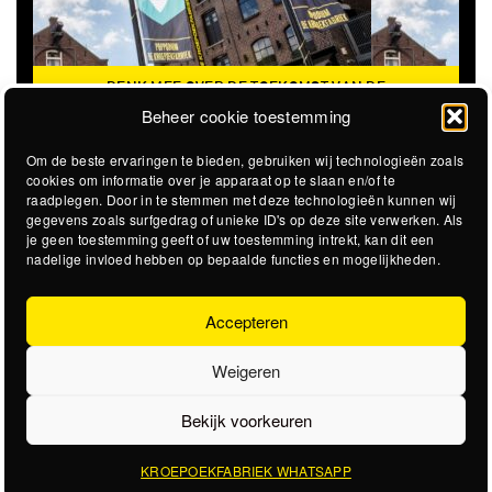
DENK MEE OVER DE TOEKOMST VAN DE
KROEPOEKFABRIEK
Beheer cookie toestemming
Om de beste ervaringen te bieden, gebruiken wij technologieën zoals
cookies om informatie over je apparaat op te slaan en/of te
raadplegen. Door in te stemmen met deze technologieën kunnen wij
gegevens zoals surfgedrag of unieke ID's op deze site verwerken. Als
je geen toestemming geeft of uw toestemming intrekt, kan dit een
nadelige invloed hebben op bepaalde functies en mogelijkheden.
Accepteren
Weigeren
Bekijk voorkeuren
KROEPOEKFABRIEK WHATSAPP