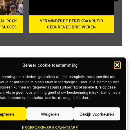
VAL ROCK
VERMINDERDE BEREIKBAARHEID
T
T SUCCES
GEDURENDE DRIE WEKEN
Beheer cookie toestemming
 ervaringen te bieden, gebruiken wij technologieën zoals cookies om
ver je apparaat op te slaan en/of te raadplegen. Door in te stemmen met
logieën kunnen wij gegevens zoals surfgedrag of unieke ID's op deze
en. Als je geen toestemming geeft of uw toestemming intrekt, kan dit een
vloed hebben op bepaalde functies en mogelijkheden.
epteren
Weigeren
Bekijk voorkeuren
KROEPOEKFABRIEK WHATSAPP