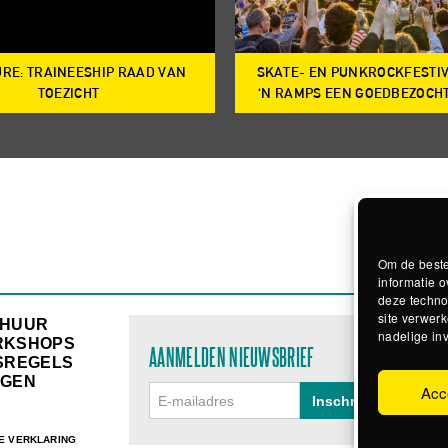
RE: TRAINEESHIP RAAD VAN
SKATE- EN PUNKROCKFESTI
TOEZICHT
‘N RAMPS EEN GOEDBEZOCH
Om de beste
informatie o
deze techno
site verwerk
RHUUR
nadelige in
RKSHOPS
AANMELDEN NIEUWSBRIEF
SREGELS
GEN
Acc
E VERKLARING