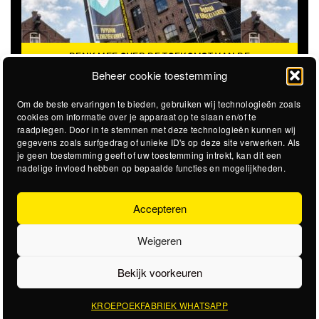
DENK MEE OVER DE TOEKOMST VAN DE
KROEPOEKFABRIEK
Beheer cookie toestemming
Om de beste ervaringen te bieden, gebruiken wij technologieën zoals
cookies om informatie over je apparaat op te slaan en/of te
raadplegen. Door in te stemmen met deze technologieën kunnen wij
gegevens zoals surfgedrag of unieke ID's op deze site verwerken. Als
je geen toestemming geeft of uw toestemming intrekt, kan dit een
nadelige invloed hebben op bepaalde functies en mogelijkheden.
Accepteren
Weigeren
Bekijk voorkeuren
KROEPOEKFABRIEK WHATSAPP