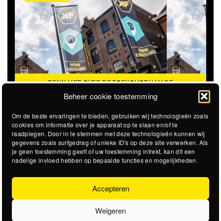
DENK MEE OVER DE TOEKOMST VAN DE
KROEPOEKFABRIEK
Beheer cookie toestemming
Om de beste ervaringen te bieden, gebruiken wij technologieën zoals
cookies om informatie over je apparaat op te slaan en/of te
raadplegen. Door in te stemmen met deze technologieën kunnen wij
gegevens zoals surfgedrag of unieke ID's op deze site verwerken. Als
je geen toestemming geeft of uw toestemming intrekt, kan dit een
nadelige invloed hebben op bepaalde functies en mogelijkheden.
Accepteren
Weigeren