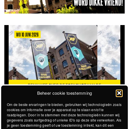
WO 10 JUNI 2026
DENK MEE OVER DE TOEKOMST VAN DE
KROEPOEKFABRIEK
Beheer cookie toestemming
Om de beste ervaringen te bieden, gebruiken wij technologieën zoals
cookies om informatie over je apparaat op te slaan en/of te
raadplegen. Door in te stemmen met deze technologieën kunnen wij
gegevens zoals surfgedrag of unieke ID's op deze site verwerken. Als
je geen toestemming geeft of uw toestemming intrekt, kan dit een