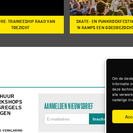
RE: TRAINEESHIP RAAD VAN
SKATE- EN PUNKROCKFESTI
TOEZICHT
‘N RAMPS EEN GOEDBEZOCH
Om de beste
informatie o
deze techno
site verwerk
RHUUR
nadelige in
RKSHOPS
AANMELDEN NIEUWSBRIEF
SREGELS
GEN
Acc
E VERKLARING