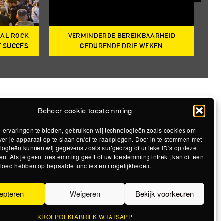
VAL ROCK
VERMINDERDE BEREIKBAARHEID
T
T SUCCES
GEDURENDE DRIE WEKEN
Beheer cookie toestemming
 ervaringen te bieden, gebruiken wij technologieën zoals cookies om
ver je apparaat op te slaan en/of te raadplegen. Door in te stemmen met
logieën kunnen wij gegevens zoals surfgedrag of unieke ID's op deze
en. Als je geen toestemming geeft of uw toestemming intrekt, kan dit een
vloed hebben op bepaalde functies en mogelijkheden.
epteren
Weigeren
Bekijk voorkeuren
KROEPOEKFABRIEK WHATSAPP