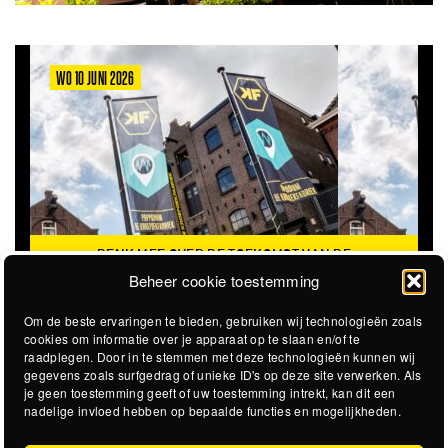
WO 10 JUNI 2026
DENK MEE OVER DE TOEKOMST VAN DE
KROEPOEKFABRIEK
Beheer cookie toestemming
Om de beste ervaringen te bieden, gebruiken wij technologieën zoals
cookies om informatie over je apparaat op te slaan en/of te
raadplegen. Door in te stemmen met deze technologieën kunnen wij
gegevens zoals surfgedrag of unieke ID's op deze site verwerken. Als
je geen toestemming geeft of uw toestemming intrekt, kan dit een
nadelige invloed hebben op bepaalde functies en mogelijkheden.