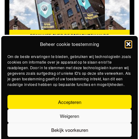
DENK MEE OVER DE TOEKOMST VAN DE
KROEPOEKFABRIEK
Beheer cookie toestemming
Om de beste ervaringen te bieden, gebruiken wij technologieën zoals
cookies om informatie over je apparaat op te slaan en/of te
raadplegen. Door in te stemmen met deze technologieën kunnen wij
gegevens zoals surfgedrag of unieke ID's op deze site verwerken. Als
je geen toestemming geeft of uw toestemming intrekt, kan dit een
nadelige invloed hebben op bepaalde functies en mogelijkheden.
Accepteren
Weigeren
Bekijk voorkeuren