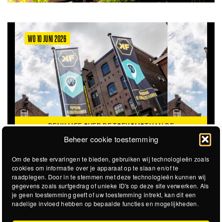
WO 10 JUNI 2026
DENK MEE OVER DE TOEKOMST VAN DE
KROEPOEKFABRIEK
Beheer cookie toestemming
Om de beste ervaringen te bieden, gebruiken wij technologieën zoals
cookies om informatie over je apparaat op te slaan en/of te
raadplegen. Door in te stemmen met deze technologieën kunnen wij
gegevens zoals surfgedrag of unieke ID's op deze site verwerken. Als
je geen toestemming geeft of uw toestemming intrekt, kan dit een
nadelige invloed hebben op bepaalde functies en mogelijkheden.