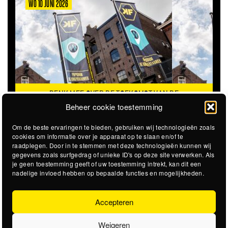
WO 10 JUNI 2026
DENK MEE OVER DE TOEKOMST VAN DE
KROEPOEKFABRIEK
Beheer cookie toestemming
Om de beste ervaringen te bieden, gebruiken wij technologieën zoals
cookies om informatie over je apparaat op te slaan en/of te
raadplegen. Door in te stemmen met deze technologieën kunnen wij
gegevens zoals surfgedrag of unieke ID's op deze site verwerken. Als
je geen toestemming geeft of uw toestemming intrekt, kan dit een
nadelige invloed hebben op bepaalde functies en mogelijkheden.
Accepteren
Weigeren