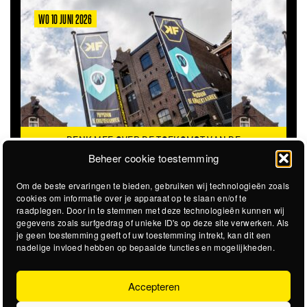
WO 10 JUNI 2026
DENK MEE OVER DE TOEKOMST VAN DE
KROEPOEKFABRIEK
Beheer cookie toestemming
Om de beste ervaringen te bieden, gebruiken wij technologieën zoals
cookies om informatie over je apparaat op te slaan en/of te
raadplegen. Door in te stemmen met deze technologieën kunnen wij
gegevens zoals surfgedrag of unieke ID's op deze site verwerken. Als
je geen toestemming geeft of uw toestemming intrekt, kan dit een
nadelige invloed hebben op bepaalde functies en mogelijkheden.
Accepteren