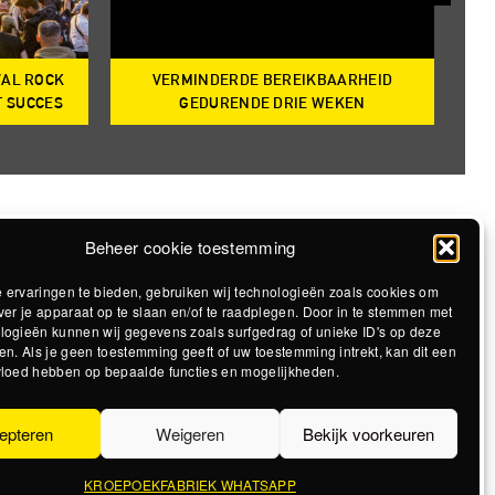
VAL ROCK
VERMINDERDE BEREIKBAARHEID
T
T SUCCES
GEDURENDE DRIE WEKEN
Beheer cookie toestemming
 ervaringen te bieden, gebruiken wij technologieën zoals cookies om
ver je apparaat op te slaan en/of te raadplegen. Door in te stemmen met
logieën kunnen wij gegevens zoals surfgedrag of unieke ID's op deze
en. Als je geen toestemming geeft of uw toestemming intrekt, kan dit een
vloed hebben op bepaalde functies en mogelijkheden.
epteren
Weigeren
Bekijk voorkeuren
KROEPOEKFABRIEK WHATSAPP