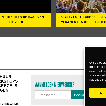
RE: TRAINEESHIP RAAD VAN
SKATE- EN PUNKROCKFESTI
TOEZICHT
‘N RAMPS EEN GOEDBEZOCH
Om de beste
informatie o
deze techno
site verwerk
RHUUR
nadelige in
RKSHOPS
AANMELDEN NIEUWSBRIEF
SREGELS
GEN
Acc
E VERKLARING