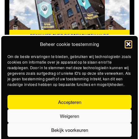
DENK MEE OVER DE TOEKOMST VAN DE
KROEPOEKFABRIEK
Beheer cookie toestemming
Om de beste ervaringen te bieden, gebruiken wij technologieën zoals
cookies om informatie over je apparaat op te slaan en/of te
raadplegen. Door in te stemmen met deze technologieën kunnen wij
gegevens zoals surfgedrag of unieke ID's op deze site verwerken. Als
je geen toestemming geeft of uw toestemming intrekt, kan dit een
nadelige invloed hebben op bepaalde functies en mogelijkheden.
Accepteren
Weigeren
Bekijk voorkeuren