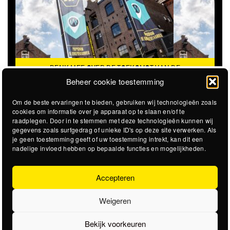
DENK MEE OVER DE TOEKOMST VAN DE
KROEPOEKFABRIEK
Beheer cookie toestemming
Om de beste ervaringen te bieden, gebruiken wij technologieën zoals
cookies om informatie over je apparaat op te slaan en/of te
raadplegen. Door in te stemmen met deze technologieën kunnen wij
gegevens zoals surfgedrag of unieke ID's op deze site verwerken. Als
je geen toestemming geeft of uw toestemming intrekt, kan dit een
nadelige invloed hebben op bepaalde functies en mogelijkheden.
Accepteren
Weigeren
Bekijk voorkeuren