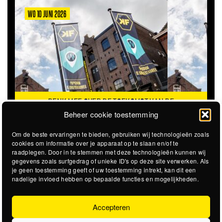
WO 10 JUNI 2026
DENK MEE OVER DE TOEKOMST VAN DE
KROEPOEKFABRIEK
Beheer cookie toestemming
Om de beste ervaringen te bieden, gebruiken wij technologieën zoals
cookies om informatie over je apparaat op te slaan en/of te
raadplegen. Door in te stemmen met deze technologieën kunnen wij
gegevens zoals surfgedrag of unieke ID's op deze site verwerken. Als
je geen toestemming geeft of uw toestemming intrekt, kan dit een
nadelige invloed hebben op bepaalde functies en mogelijkheden.
Accepteren