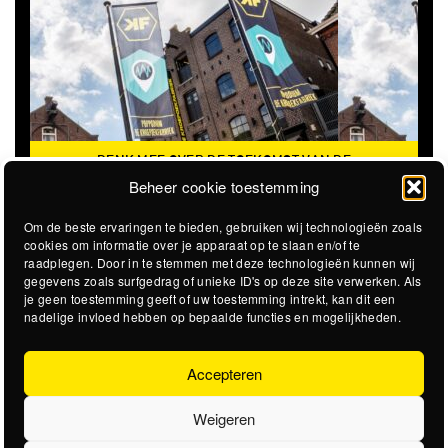
DENK MEE OVER DE TOEKOMST VAN DE
KROEPOEKFABRIEK
Beheer cookie toestemming
Om de beste ervaringen te bieden, gebruiken wij technologieën zoals
cookies om informatie over je apparaat op te slaan en/of te
raadplegen. Door in te stemmen met deze technologieën kunnen wij
gegevens zoals surfgedrag of unieke ID's op deze site verwerken. Als
je geen toestemming geeft of uw toestemming intrekt, kan dit een
nadelige invloed hebben op bepaalde functies en mogelijkheden.
Accepteren
Weigeren