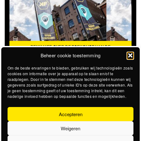
DENK MEE OVER DE TOEKOMST VAN DE
KROEPOEKFABRIEK
Beheer cookie toestemming
Om de beste ervaringen te bieden, gebruiken wij technologieën zoals
cookies om informatie over je apparaat op te slaan en/of te
raadplegen. Door in te stemmen met deze technologieën kunnen wij
gegevens zoals surfgedrag of unieke ID's op deze site verwerken. Als
je geen toestemming geeft of uw toestemming intrekt, kan dit een
nadelige invloed hebben op bepaalde functies en mogelijkheden.
Accepteren
Weigeren