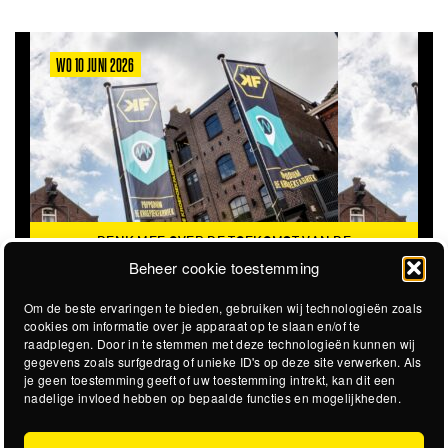
WO 10 JUNI 2026
DENK MEE OVER DE TOEKOMST VAN DE
KROEPOEKFABRIEK
Beheer cookie toestemming
Om de beste ervaringen te bieden, gebruiken wij technologieën zoals
cookies om informatie over je apparaat op te slaan en/of te
raadplegen. Door in te stemmen met deze technologieën kunnen wij
gegevens zoals surfgedrag of unieke ID's op deze site verwerken. Als
je geen toestemming geeft of uw toestemming intrekt, kan dit een
nadelige invloed hebben op bepaalde functies en mogelijkheden.