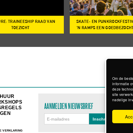
RE: TRAINEESHIP RAAD VAN
SKATE- EN PUNKROCKFESTI
TOEZICHT
‘N RAMPS EEN GOEDBEZOCH
Om de beste
informatie o
deze techno
site verwerk
RHUUR
nadelige in
RKSHOPS
AANMELDEN NIEUWSBRIEF
SREGELS
GEN
Acc
E VERKLARING