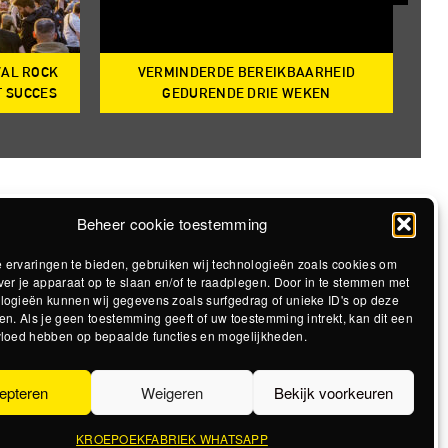
VAL ROCK
VERMINDERDE BEREIKBAARHEID
T
T SUCCES
GEDURENDE DRIE WEKEN
Beheer cookie toestemming
 ervaringen te bieden, gebruiken wij technologieën zoals cookies om
ver je apparaat op te slaan en/of te raadplegen. Door in te stemmen met
logieën kunnen wij gegevens zoals surfgedrag of unieke ID's op deze
en. Als je geen toestemming geeft of uw toestemming intrekt, kan dit een
vloed hebben op bepaalde functies en mogelijkheden.
epteren
Weigeren
Bekijk voorkeuren
KROEPOEKFABRIEK WHATSAPP