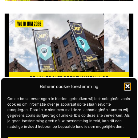
WO 10 JUNI 2026
DENK MEE OVER DE TOEKOMST VAN DE
KROEPOEKFABRIEK
Beheer cookie toestemming
Om de beste ervaringen te bieden, gebruiken wij technologieën zoals
cookies om informatie over je apparaat op te slaan en/of te
raadplegen. Door in te stemmen met deze technologieën kunnen wij
gegevens zoals surfgedrag of unieke ID's op deze site verwerken. Als
je geen toestemming geeft of uw toestemming intrekt, kan dit een
nadelige invloed hebben op bepaalde functies en mogelijkheden.