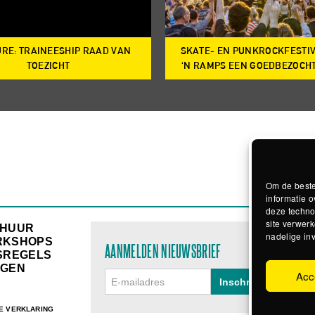
RE: TRAINEESHIP RAAD VAN
SKATE- EN PUNKROCKFESTI
TOEZICHT
‘N RAMPS EEN GOEDBEZOCH
Om de beste
informatie o
deze techno
site verwerk
RHUUR
nadelige in
RKSHOPS
AANMELDEN NIEUWSBRIEF
SREGELS
GEN
Acc
E VERKLARING