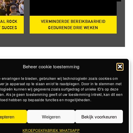
VAL ROCK
VERMINDERDE BEREIKBAARHEID
T
T SUCCES
GEDURENDE DRIE WEKEN
Beheer cookie toestemming
 ervaringen te bieden, gebruiken wij technologieën zoals cookies om
ver je apparaat op te slaan en/of te raadplegen. Door in te stemmen met
logieën kunnen wij gegevens zoals surfgedrag of unieke ID's op deze
en. Als je geen toestemming geeft of uw toestemming intrekt, kan dit een
vloed hebben op bepaalde functies en mogelijkheden.
epteren
Weigeren
Bekijk voorkeuren
KROEPOEKFABRIEK WHATSAPP