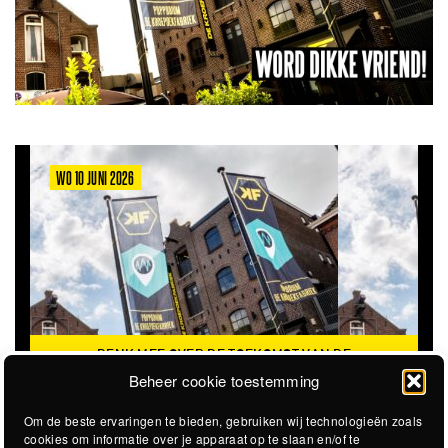
WO 10 JUNI 2026
DENK MEE OVER DE TOEKOMST VAN DE
KROEPOEKFABRIEK
Beheer cookie toestemming
Om de beste ervaringen te bieden, gebruiken wij technologieën zoals
cookies om informatie over je apparaat op te slaan en/of te