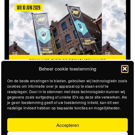
WO 10 JUNI 2026
DENK MEE OVER DE TOEKOMST VAN DE
KROEPOEKFABRIEK
Beheer cookie toestemming
Om de beste ervaringen te bieden, gebruiken wij technologieën zoals
cookies om informatie over je apparaat op te slaan en/of te
raadplegen. Door in te stemmen met deze technologieën kunnen wij
gegevens zoals surfgedrag of unieke ID's op deze site verwerken. Als
je geen toestemming geeft of uw toestemming intrekt, kan dit een
nadelige invloed hebben op bepaalde functies en mogelijkheden.
Accepteren