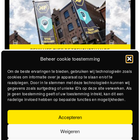
DENK MEE OVER DE TOEKOMST VAN DE
KROEPOEKFABRIEK
Beheer cookie toestemming
Om de beste ervaringen te bieden, gebruiken wij technologieën zoals
cookies om informatie over je apparaat op te slaan en/of te
raadplegen. Door in te stemmen met deze technologieën kunnen wij
gegevens zoals surfgedrag of unieke ID's op deze site verwerken. Als
je geen toestemming geeft of uw toestemming intrekt, kan dit een
nadelige invloed hebben op bepaalde functies en mogelijkheden.
Accepteren
Weigeren