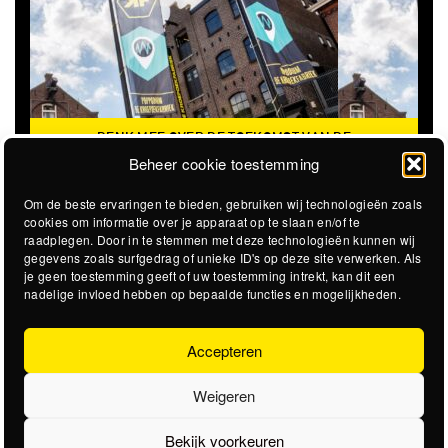
DENK MEE OVER DE TOEKOMST VAN DE
KROEPOEKFABRIEK
Beheer cookie toestemming
Om de beste ervaringen te bieden, gebruiken wij technologieën zoals
cookies om informatie over je apparaat op te slaan en/of te
raadplegen. Door in te stemmen met deze technologieën kunnen wij
gegevens zoals surfgedrag of unieke ID's op deze site verwerken. Als
je geen toestemming geeft of uw toestemming intrekt, kan dit een
nadelige invloed hebben op bepaalde functies en mogelijkheden.
Accepteren
Weigeren
Bekijk voorkeuren